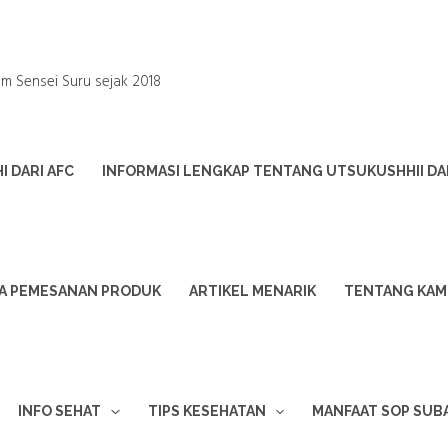
um Sensei Suru sejak 2018
 DARI AFC
INFORMASI LENGKAP TENTANG UTSUKUSHHII DA
A PEMESANAN PRODUK
ARTIKEL MENARIK
TENTANG KAM
INFO SEHAT
TIPS KESEHATAN
MANFAAT SOP SUB