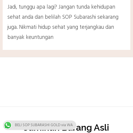
Jadi, tunggu apa lagi? Jangan tunda kehidupan
sehat anda dan belilah SOP Subarashi sekarang
juga. Nikmati hidup sehat yang terjangkau dan
banyak keuntungan
BELI SOP SUBARASHI GOLD via WA
Jaminan Barang Asli