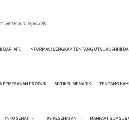
um Sensei Suru sejak 2018
 DARI AFC
INFORMASI LENGKAP TENTANG UTSUKUSHHII DA
A PEMESANAN PRODUK
ARTIKEL MENARIK
TENTANG KAM
INFO SEHAT
TIPS KESEHATAN
MANFAAT SOP SUB