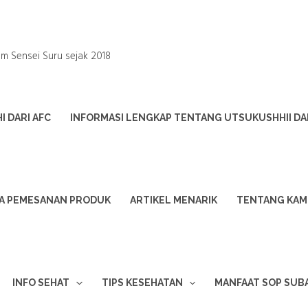
um Sensei Suru sejak 2018
 DARI AFC
INFORMASI LENGKAP TENTANG UTSUKUSHHII DA
A PEMESANAN PRODUK
ARTIKEL MENARIK
TENTANG KAM
INFO SEHAT
TIPS KESEHATAN
MANFAAT SOP SUB