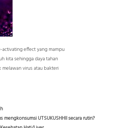
-activating effect yang mampu
uh kita sehingga daya tahan
k melawan virus atau bakteri
ah
s mengkonsumsi UTSUKUSHHll secara rutin?
Kesehatan Hati/Liver